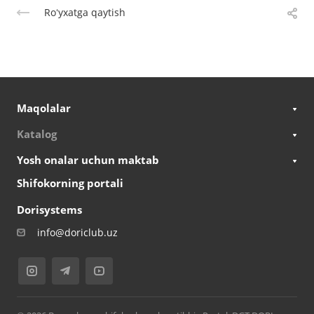
Roʻyxatga qaytish
Maqolalar
Katalog
Yosh onalar uchun maktab
Shifokorning portali
Dorisystems
info@doriclub.uz