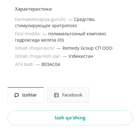
Характеристики
Farmakoterapiya guruhi:
—
Средство,
стимулирующее эритропоэз
Faol modda:
—
полимальтозный комплекс
гидроксида железа (III)
Ishlab chiqaruvchi:
—
Remedy Group СП OOO
Ishlab chiqarilish joyi:
—
Узбекистан
ATX kodi:
—
B03AC04
Izohlar
Facebook
Izoh qo'shing