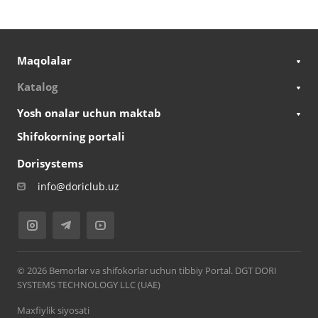
Maqolalar
Katalog
Yosh onalar uchun maktab
Shifokorning portali
Dorisystems
info@doriclub.uz
© 2026 Bemorlar va shifokorlar uchun tibbiy Portal. DGT DORI
SYSTEMS TECHNOLOGY LLC (UAE)
Maxfiylik siyosati