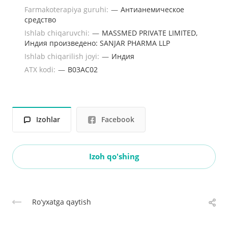
Farmakoterapiya guruhi:
—
Антианемическое
средство
Ishlab chiqaruvchi:
—
MASSMED PRIVATE LIMITED,
Индия произведено: SANJAR PHARMA LLP
Ishlab chiqarilish joyi:
—
Индия
ATX kodi:
—
B03AC02
Izohlar
Facebook
Izoh qo'shing
Roʻyxatga qaytish