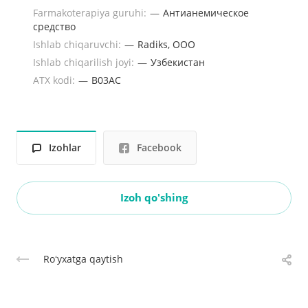
Farmakoterapiya guruhi:
—
Aнтианемическое
средство
Ishlab chiqaruvchi:
—
Radiks, OOO
Ishlab chiqarilish joyi:
—
Узбекистан
ATX kodi:
—
B03AC
Izohlar
Facebook
Izoh qo'shing
Roʻyxatga qaytish