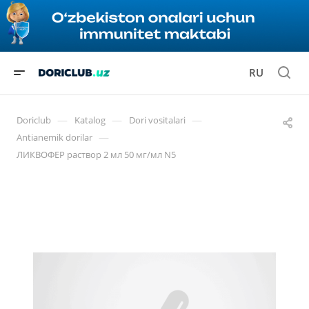
RU
—
—
—
Doriclub
Katalog
Dori vositalari
—
Antianemik dorilar
ЛИКВОФЕР раствор 2 мл 50 мг/мл N5