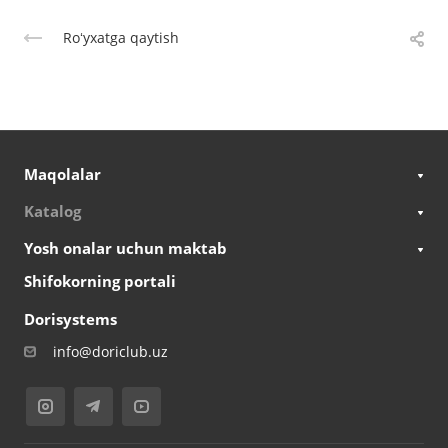
Roʻyxatga qaytish
Maqolalar
Katalog
Yosh onalar uchun maktab
Shifokorning portali
Dorisystems
info@doriclub.uz