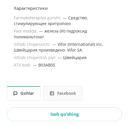
Характеристики
Farmakoterapiya guruhi:
—
Средство,
стимулирующее эритропоэз
Faol modda:
—
железа (III) гидроксид
полимальтозат
Ishlab chiqaruvchi:
—
Vifor (International) Inc,
Швейцария произведено: Vifor SA
Ishlab chiqarilish joyi:
—
Швейцария
ATX kodi:
—
B03AB05
Izohlar
Facebook
Izoh qo'shing