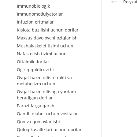
Roʻyxa
Immunobiologik
Immunomodulyatorlar
Infuzion eritmalar
Kislota buzilishi uchun dorilar
Maxsus davolovchi oziqlanish
Mushak-skelet tizimi uchun
Nafas olish tizimi uchun
Oftalmik dorilar
Og'riq qoldiruvchi
Ovqat hazm qilish trakti va
metabolizm uchun
Ovqat hazm qilishga yordam
beradigan dorilar
Parazitlarga qarshi
Qandli diabet uchun vositalar
Qon va qon aylanishi
Quloq kasalliklari uchun dorilar