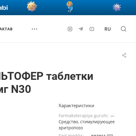
RU
AKTAB
ЬТОФЕР таблетки
мг N30
Характеристики
Farmakoterapiya guruhi:
—
Средство, стимулирующее
эритропоэз
Faol modda:
—
железа (III)