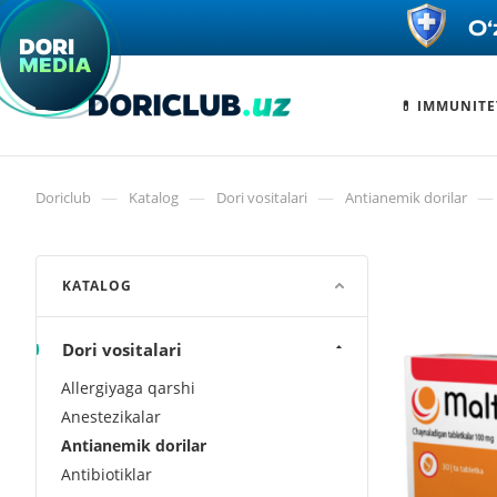
💊 IMMUNITE
—
—
—
—
Doriclub
Katalog
Dori vositalari
Antianemik dorilar
KATALOG
Dori vositalari
Allergiyaga qarshi
Anestezikalar
Antianemik dorilar
Antibiotiklar