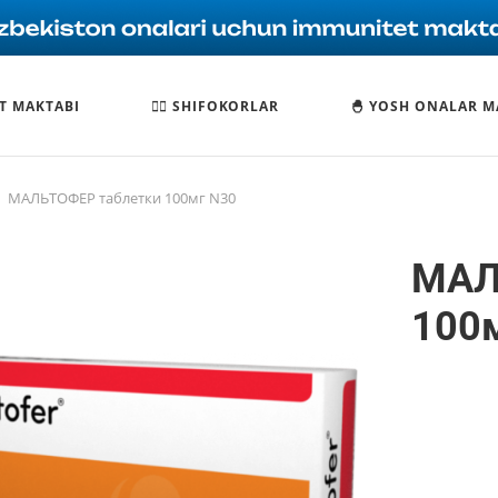
T MAKTABI
🧑‍⚕️ SHIFOKORLAR
🐣 YOSH ONALAR M
МАЛЬТОФЕР таблетки 100мг N30
МАЛ
100