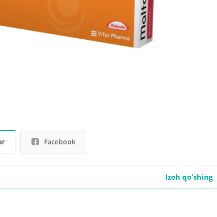
ar
Facebook
Izoh qo'shing