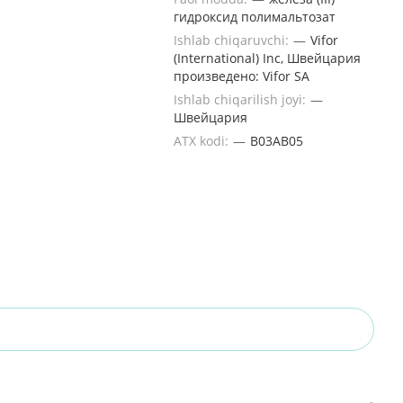
гидроксид полимальтозат
Ishlab chiqaruvchi:
—
Vifor
(International) Inc, Швейцария
произведено: Vifor SA
Ishlab chiqarilish joyi:
—
Швейцария
ATX kodi:
—
B03AB05