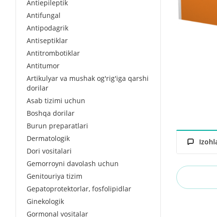
Antiepileptik
Antifungal
Antipodagrik
Antiseptiklar
Antitrombotiklar
Antitumor
Artikulyar va mushak og'rig'iga qarshi
dorilar
Asab tizimi uchun
Boshqa dorilar
Burun preparatlari
Dermatologik
Izohl
Dori vositalari
Gemorroyni davolash uchun
Genitouriya tizim
Gepatoprotektorlar, fosfolipidlar
Ginekologik
Gormonal vositalar