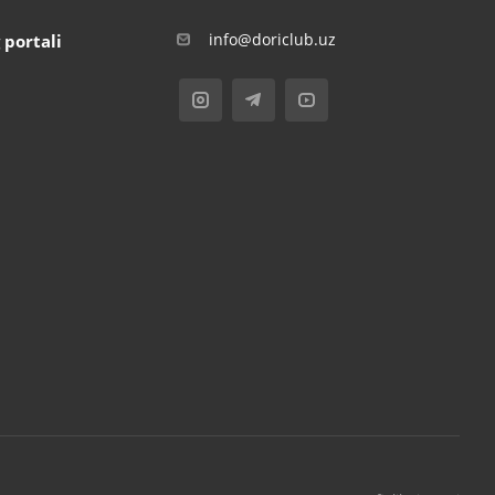
info@doriclub.uz
 portali