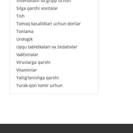
Shomollash va gripp uchun
Silga qarshi vositalar
Tish
Tomoq kasalliklari uchun dorilar
Tonlama
Urologik
Uyqu tabletkalari va Sedativlar
Vaktsinalar
Viruslarga qarshi
Vitaminlar
Yallig'lanishga qarshi
Yurak-qon tomir uchun