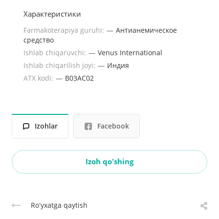
Характеристики
Farmakoterapiya guruhi:
—
Антианемическое
средство
Ishlab chiqaruvchi:
—
Venus International
Ishlab chiqarilish joyi:
—
Индия
ATX kodi:
—
B03AC02
Izohlar
Facebook
Izoh qo'shing
Roʻyxatga qaytish