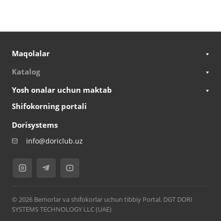
Maqolalar
Katalog
Yosh onalar uchun maktab
Shifokorning portali
Dorisystems
info@doriclub.uz
© 2026 Bemorlar va shifokorlar uchun tibbiy Portal. DGT DORI
SYSTEMS TECHNOLOGY LLC (UAE)