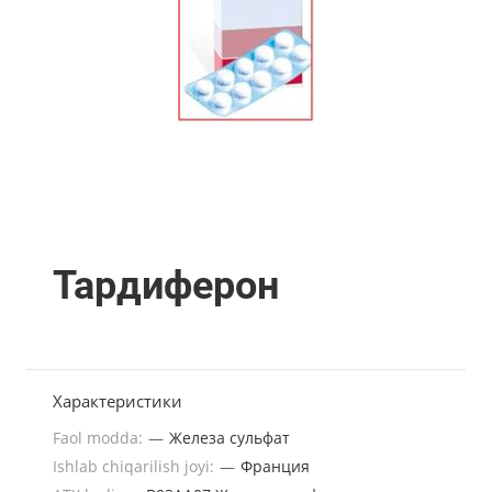
Тардиферон
Характеристики
Faol modda:
—
Железа сульфат
Ishlab chiqarilish joyi:
—
Франция