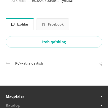
ATX kodi:
—
B03AA07 Железа сульфат
Izohlar
Facebook
Izoh qo'shing
Roʻyxatga qaytish
Maqolalar
Katalog