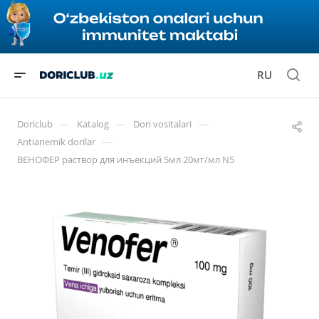
RU
—
—
—
Doriclub
Katalog
Dori vositalari
—
Antianemik dorilar
ВЕНОФЕР раствор для инъекций 5мл 20мг/мл N5