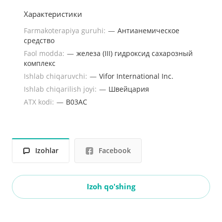
Характеристики
Farmakoterapiya guruhi:
—
Антианемическое
средство
Faol modda:
—
железа (III) гидроксид сахарозный
комплекс
Ishlab chiqaruvchi:
—
Vifor International Inc.
Ishlab chiqarilish joyi:
—
Швейцария
ATX kodi:
—
B03AC
Izohlar
Facebook
Izoh qo'shing