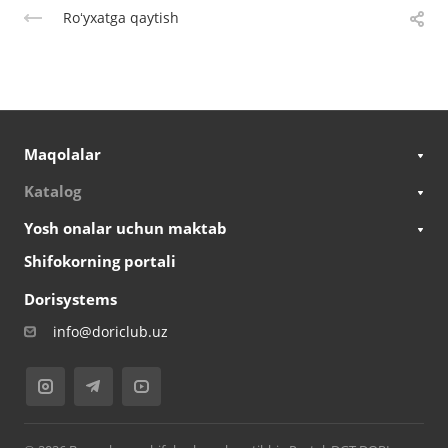
Roʻyxatga qaytish
Maqolalar
Katalog
Yosh onalar uchun maktab
Shifokorning portali
Dorisystems
info@doriclub.uz