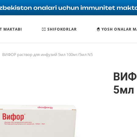
T MAKTABI
🧑‍⚕️ SHIFOKORLAR
🐣 YOSH ONALAR M
ВИФОР раствор для инфузий 5мл 100мг/5мл N5
ВИФ
5мл