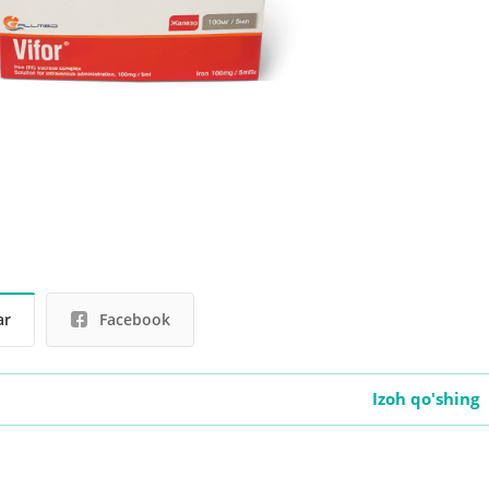
ar
Facebook
Izoh qo'shing