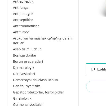
Antiepileptik
Antifungal
Antipodagrik
Antiseptiklar
Antitrombotiklar
Antitumor
Artikulyar va mushak og'rig'iga qarshi
dorilar
Asab tizimi uchun
Boshqa dorilar
Burun preparatlari
Dermatologik
Izohl
Dori vositalari
Gemorroyni davolash uchun
Genitouriya tizim
Gepatoprotektorlar, fosfolipidlar
Ginekologik
Gormonal vositalar