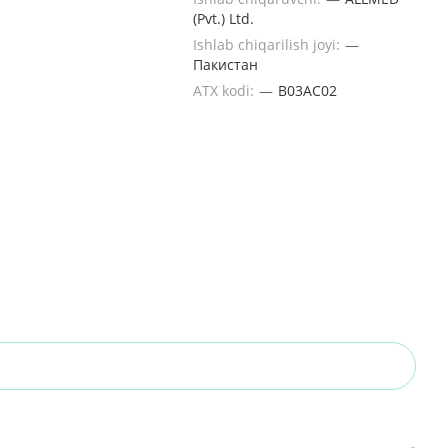
(Pvt.) Ltd.
Ishlab chiqarilish joyi:
—
Пакистан
ATX kodi:
—
B03AC02