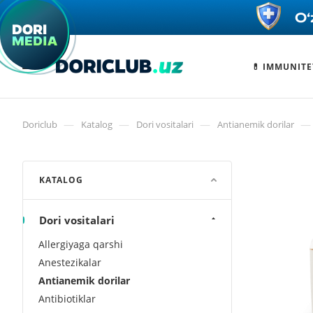
💊 IMMUNITE
—
—
—
—
Doriclub
Katalog
Dori vositalari
Antianemik dorilar
KATALOG
Dori vositalari
Allergiyaga qarshi
Anestezikalar
Antianemik dorilar
Antibiotiklar