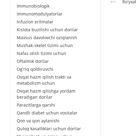
Roʻyxa
Immunobiologik
Immunomodulyatorlar
Infuzion eritmalar
Kislota buzilishi uchun dorilar
Maxsus davolovchi oziqlanish
Mushak-skelet tizimi uchun
Nafas olish tizimi uchun
Oftalmik dorilar
Og'riq qoldiruvchi
Ovqat hazm qilish trakti va
metabolizm uchun
Ovqat hazm qilishga yordam
beradigan dorilar
Parazitlarga qarshi
Qandli diabet uchun vositalar
Qon va qon aylanishi
Quloq kasalliklari uchun dorilar