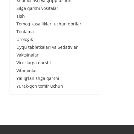
Shomollash va gripp uchun
Silga qarshi vositalar
Tish
Tomoq kasalliklari uchun dorilar
Tonlama
Urologik
Uyqu tabletkalari va Sedativlar
Vaktsinalar
Viruslarga qarshi
Vitaminlar
Yallig'lanishga qarshi
Yurak-qon tomir uchun