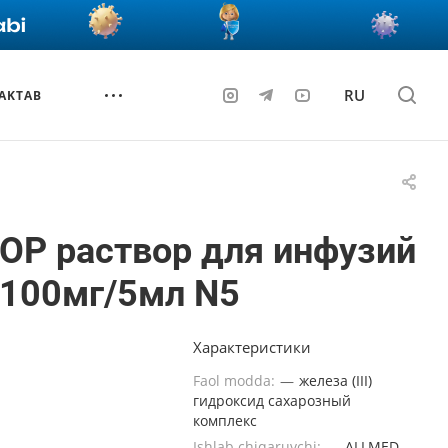
RU
AKTAB
ОР раствор для инфузий
 100мг/5мл N5
Характеристики
Faol modda:
—
железа (III)
гидроксид сахарозный
комплекс
Ishlab chiqaruvchi:
—
ALLMED