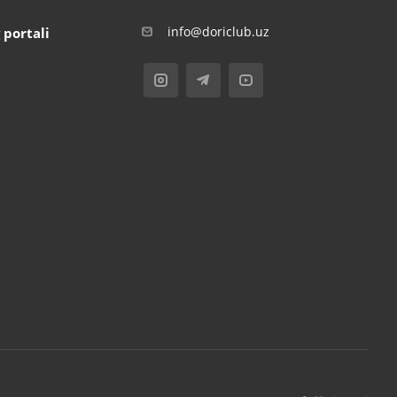
info@doriclub.uz
 portali