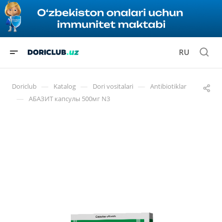
RU
—
—
—
Doriclub
Katalog
Dori vositalari
Antibiotiklar
—
АБАЗИТ капсулы 500мг N3