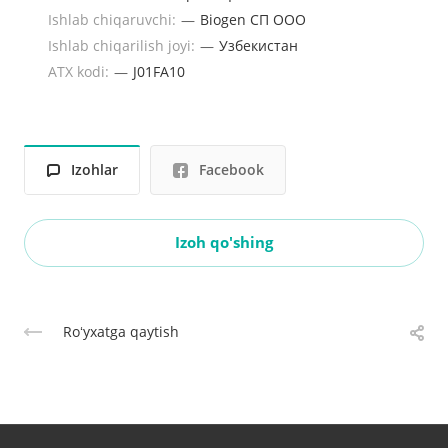
Ishlab chiqaruvchi:
—
Biogen СП ООО
Ishlab chiqarilish joyi:
—
Узбекистан
ATX kodi:
—
J01FA10
Izohlar
Facebook
Izoh qo'shing
Roʻyxatga qaytish