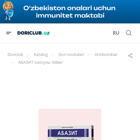
RU
—
—
—
Doriclub
Katalog
Dori vositalari
Antibiotiklar
—
АБАЗИТ капсулы 500мг