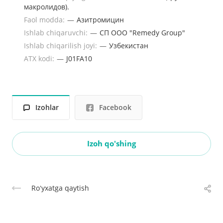
макролидов).
Faol modda:
—
Азитромицин
Ishlab chiqaruvchi:
—
СП ООО "Remedy Group"
Ishlab chiqarilish joyi:
—
Узбекистан
ATX kodi:
—
J01FA10
Izohlar
Facebook
Izoh qo'shing
Roʻyxatga qaytish