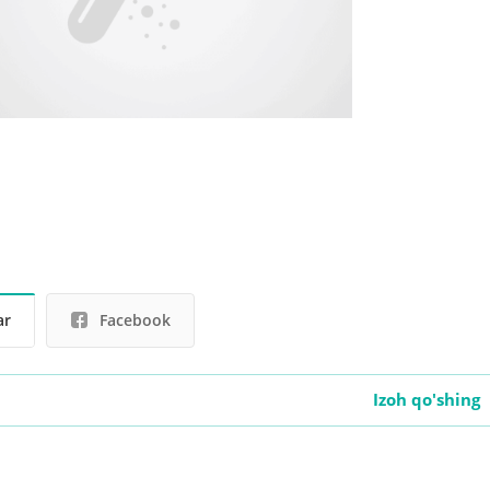
ar
Facebook
Izoh qo'shing