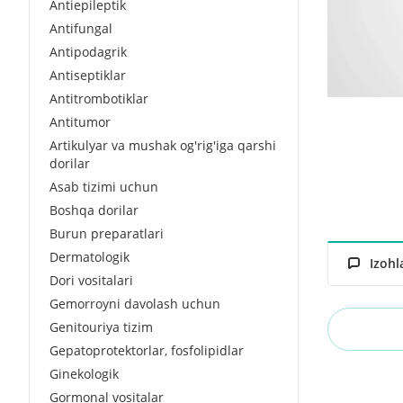
Antiepileptik
Antifungal
Antipodagrik
Antiseptiklar
Antitrombotiklar
Antitumor
Artikulyar va mushak og'rig'iga qarshi
dorilar
Asab tizimi uchun
Boshqa dorilar
Burun preparatlari
Dermatologik
Izohl
Dori vositalari
Gemorroyni davolash uchun
Genitouriya tizim
Gepatoprotektorlar, fosfolipidlar
Ginekologik
Gormonal vositalar