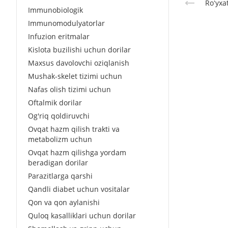
Roʻyxa
Immunobiologik
Immunomodulyatorlar
Infuzion eritmalar
Kislota buzilishi uchun dorilar
Maxsus davolovchi oziqlanish
Mushak-skelet tizimi uchun
Nafas olish tizimi uchun
Oftalmik dorilar
Og'riq qoldiruvchi
Ovqat hazm qilish trakti va
metabolizm uchun
Ovqat hazm qilishga yordam
beradigan dorilar
Parazitlarga qarshi
Qandli diabet uchun vositalar
Qon va qon aylanishi
Quloq kasalliklari uchun dorilar