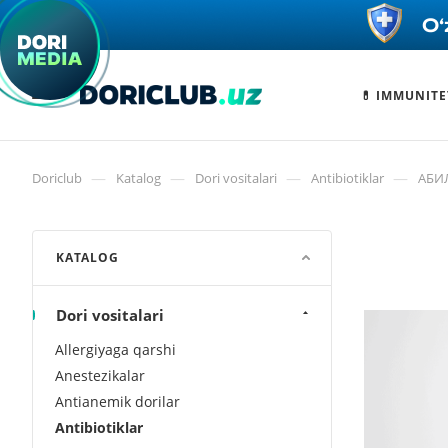
💊 IMMUNITE
—
—
—
—
Doriclub
Katalog
Dori vositalari
Antibiotiklar
АБИЛ
KATALOG
Dori vositalari
Allergiyaga qarshi
Anestezikalar
Antianemik dorilar
Antibiotiklar