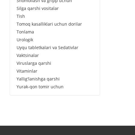
Shomollash va gripp uchun
Silga qarshi vositalar
Tish
Tomoq kasalliklari uchun dorilar
Tonlama
Urologik
Uyqu tabletkalari va Sedativlar
Vaktsinalar
Viruslarga qarshi
Vitaminlar
Yallig'lanishga qarshi
Yurak-qon tomir uchun