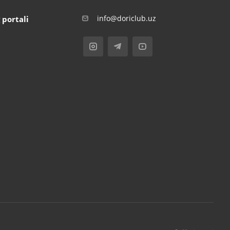
info@doriclub.uz
 portali