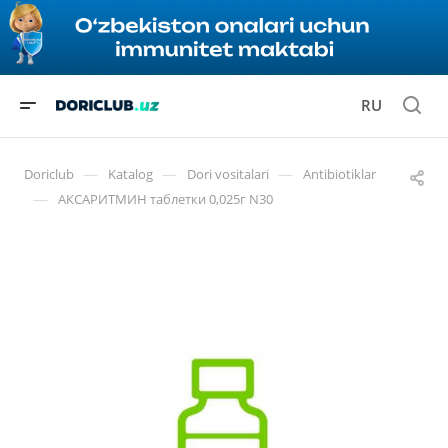
RU
—
—
—
Doriclub
Katalog
Dori vositalari
Antibiotiklar
—
АКСАРИТМИН таблетки 0,025г N30