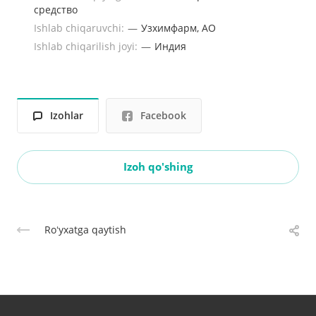
средство
Ishlab chiqaruvchi:
—
Узхимфарм, АО
Ishlab chiqarilish joyi:
—
Индия
Izohlar
Facebook
Izoh qo'shing
Roʻyxatga qaytish