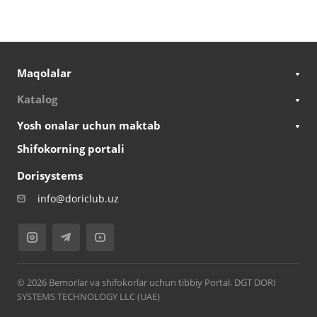
Maqolalar
Katalog
Yosh onalar uchun maktab
Shifokorning portali
Dorisystems
info@doriclub.uz
© 2026 Bemorlar va shifokorlar uchun tibbiy Portal. DGT DORI
SYSTEMS TECHNOLOGY LLC (UAE)