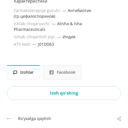
Характеристики
Farmakoterapiya guruhi:
—
Антибиотик
(гр.цефалоспоринов)
Ishlab chiqaruvchi:
—
Alisha & Isha
Pharmaceuticals
Ishlab chiqarilish joyi:
—
Индия
ATX kodi:
—
J01DD63
Izohlar
Facebook
Izoh qo'shing
Roʻyxatga qaytish