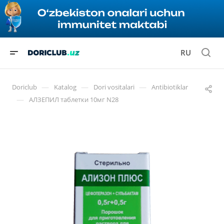
RU
—
—
—
Doriclub
Katalog
Dori vositalari
Antibiotiklar
—
АЛЗЕПИЛ таблетки 10мг N28