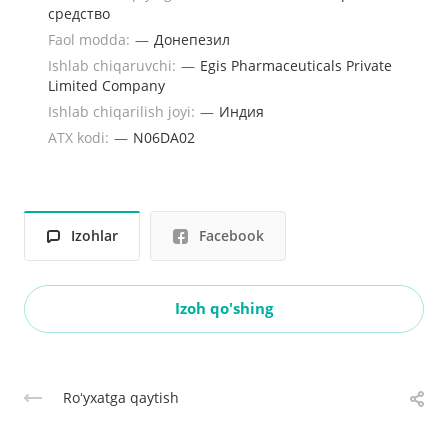
средство
Faol modda:
—
Донепезил
Ishlab chiqaruvchi:
—
Egis Pharmaceuticals Private
Limited Company
Ishlab chiqarilish joyi:
—
Индия
ATX kodi:
—
N06DA02
Izohlar
Facebook
Izoh qo'shing
Roʻyxatga qaytish