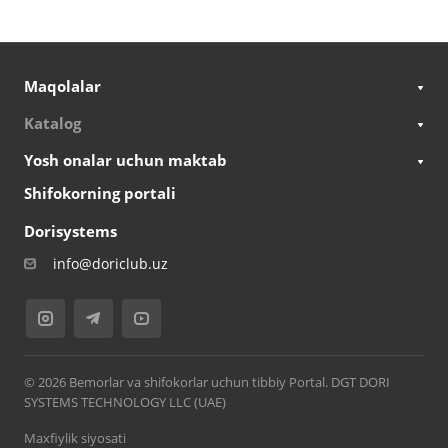
Maqolalar
Katalog
Yosh onalar uchun maktab
Shifokorning portali
Dorisystems
info@doriclub.uz
© 2026 Bemorlar va shifokorlar uchun tibbiy Portal. DGT DORI
SYSTEMS TECHNOLOGY LLC (UAE)
Maxfiylik siyosati