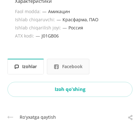
Характеристики
Faol modda:
—
Амикацин
Ishlab chiqaruvchi:
—
Красфарма, ПАО
Ishlab chiqarilish joyi:
—
Россия
ATX kodi:
—
J01GB06
Izohlar
Facebook
Izoh qo'shing
Roʻyxatga qaytish