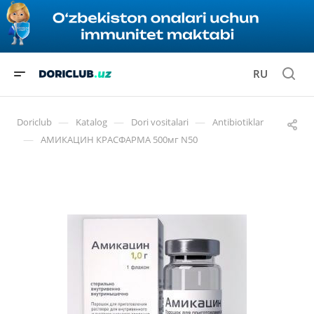
RU
—
—
—
Doriclub
Katalog
Dori vositalari
Antibiotiklar
—
АМИКАЦИН КРАСФАРМА 500мг N50