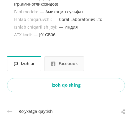
(гр.аминогликозидов)
Faol modda:
—
Амикацин сульфат
Ishlab chiqaruvchi:
—
Coral Laboratories Ltd
Ishlab chiqarilish joyi:
—
Индия
ATX kodi:
—
J01GB06
Izohlar
Facebook
Izoh qo'shing
Roʻyxatga qaytish