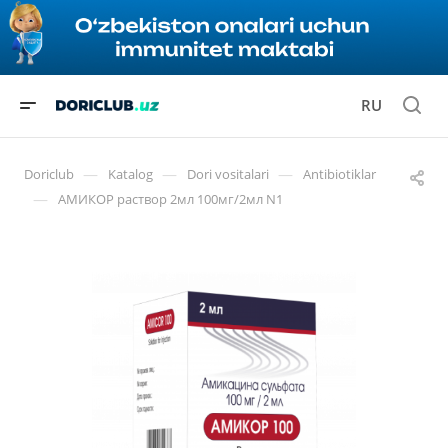
RU
—
—
—
Doriclub
Katalog
Dori vositalari
Antibiotiklar
—
АМИКОР раствор 2мл 100мг/2мл N1