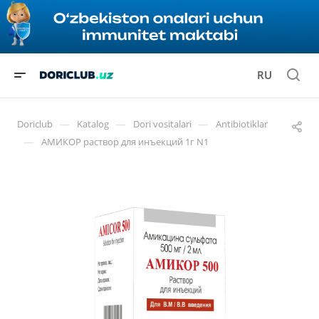
RU
—
—
—
Doriclub
Katalog
Dori vositalari
Antibiotiklar
—
АМИКОР раствор для инъекций 1г N1