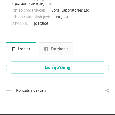
(гр.аминогликозидов)
Ishlab chiqaruvchi:
—
Coral Laboratories Ltd
Ishlab chiqarilish joyi:
—
Индия
ATX kodi:
—
J01GB06
Izohlar
Facebook
Izoh qo'shing
Roʻyxatga qaytish