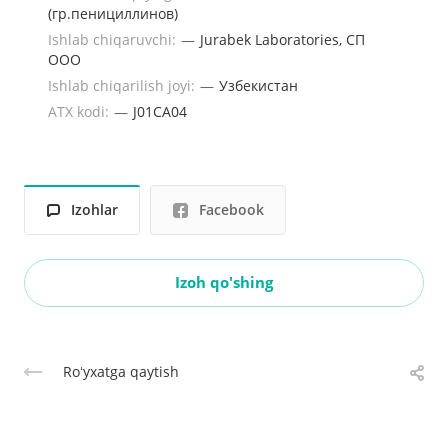
(гр.пенициллинов)
Ishlab chiqaruvchi:
—
Jurabek Laboratories, СП
ООО
Ishlab chiqarilish joyi:
—
Узбекистан
ATX kodi:
—
J01CA04
Izohlar
Facebook
Izoh qo'shing
Roʻyxatga qaytish