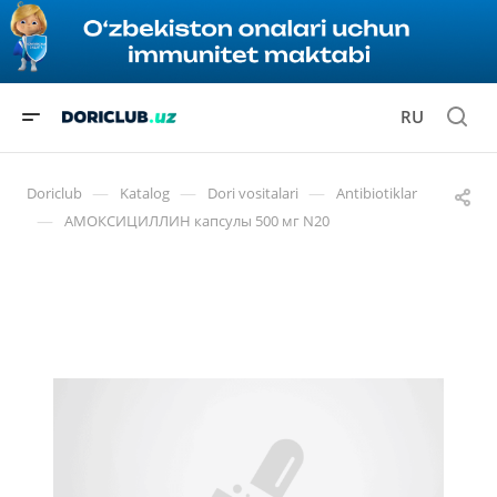
RU
—
—
—
Doriclub
Katalog
Dori vositalari
Antibiotiklar
—
АМОКСИЦИЛЛИН капсулы 500 мг N20