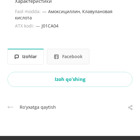
Характеристики
Faol modda:
—
Амоксициллин, Клавулановая
кислота
ATX kodi:
—
J01CA04
Izohlar
Facebook
Izoh qo'shing
Roʻyxatga qaytish