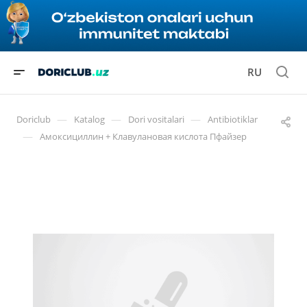
RU
—
—
—
Doriclub
Katalog
Dori vositalari
Antibiotiklar
—
Амоксициллин + Клавулановая кислота Пфайзер