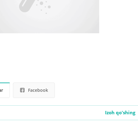
ar
Facebook
Izoh qo'shing