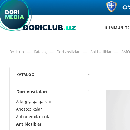
💊 IMMUNITE
—
—
—
—
Doriclub
Katalog
Dori vositalari
Antibiotiklar
АМОК
KATALOG
Dori vositalari
Allergiyaga qarshi
Anestezikalar
Antianemik dorilar
Antibiotiklar