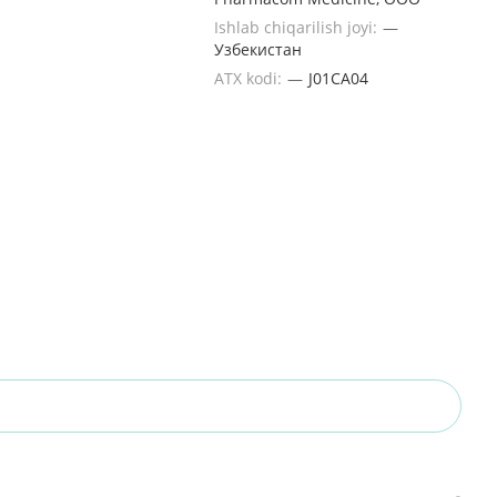
Ishlab chiqarilish joyi:
—
Узбекистан
ATX kodi:
—
J01CA04