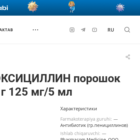
RU
AKTAB
КСИЦИЛЛИН порошок
 г 125 мг/5 мл
Характеристики
Farmakoterapiya guruhi:
—
Антибиотик (гр.пенициллинов)
Ishlab chiqaruvchi:
—
Pharmacom Medicine, OOO