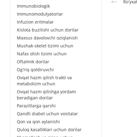
Roʻyxa
Immunobiologik
Immunomodulyatorlar
Infuzion eritmalar
Kislota buzilishi uchun dorilar
Maxsus davolovchi oziqlanish
Mushak-skelet tizimi uchun
Nafas olish tizimi uchun
Oftalmik dorilar
Og'riq qoldiruvchi
Ovqat hazm qilish trakti va
metabolizm uchun
Ovqat hazm qilishga yordam
beradigan dorilar
Parazitlarga qarshi
Qandli diabet uchun vositalar
Qon va qon aylanishi
Quloq kasalliklari uchun dorilar