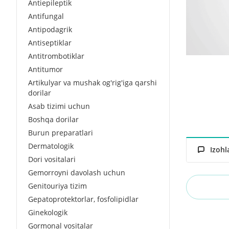
Antiepileptik
Antifungal
Antipodagrik
Antiseptiklar
Antitrombotiklar
Antitumor
Artikulyar va mushak og'rig'iga qarshi
dorilar
Asab tizimi uchun
Boshqa dorilar
Burun preparatlari
Dermatologik
Izohl
Dori vositalari
Gemorroyni davolash uchun
Genitouriya tizim
Gepatoprotektorlar, fosfolipidlar
Ginekologik
Gormonal vositalar