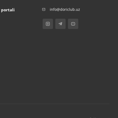
info@doriclub.uz
 portali