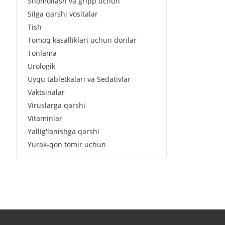
Shomollash va gripp uchun
Silga qarshi vositalar
Tish
Tomoq kasalliklari uchun dorilar
Tonlama
Urologik
Uyqu tabletkalari va Sedativlar
Vaktsinalar
Viruslarga qarshi
Vitaminlar
Yallig'lanishga qarshi
Yurak-qon tomir uchun