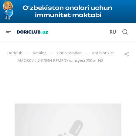
RU
—
—
—
Doriclub
Katalog
Dori vositalari
Antibiotiklar
—
АМОКСИЦИЛЛИН REMEDY капсулы 250мг N8