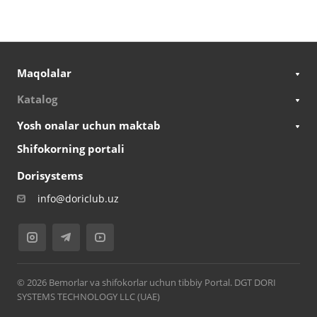
Maqolalar
Katalog
Yosh onalar uchun maktab
Shifokorning portali
Dorisystems
info@doriclub.uz
© 2026 Bemorlar va shifokorlar uchun tibbiy Portal. DGT DORI
SYSTEMS TECHNOLOGY LLC (UAE)