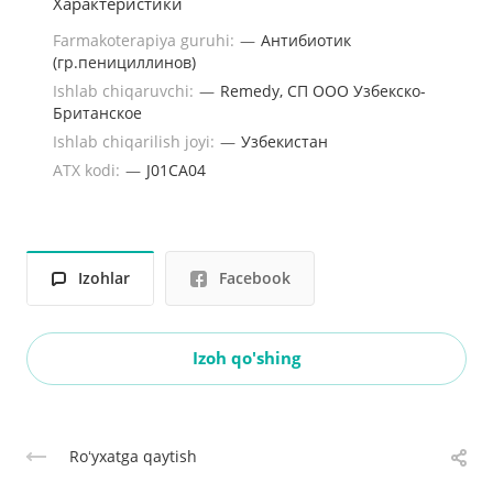
Характеристики
Farmakoterapiya guruhi:
—
Антибиотик
(гр.пенициллинов)
Ishlab chiqaruvchi:
—
Remedy, СП ООО Узбекско-
Британское
Ishlab chiqarilish joyi:
—
Узбекистан
ATX kodi:
—
J01CA04
Izohlar
Facebook
Izoh qo'shing
Roʻyxatga qaytish