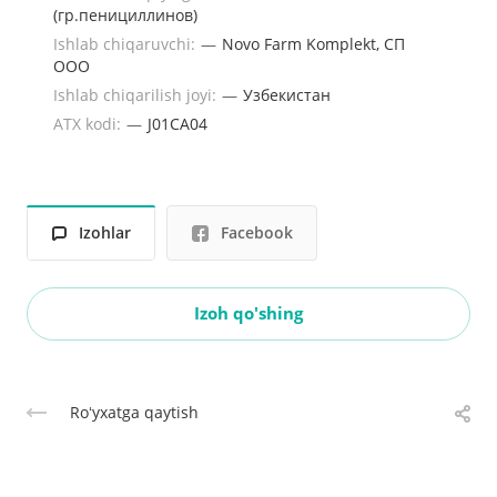
(гр.пенициллинов)
Ishlab chiqaruvchi:
—
Novo Farm Komplekt, СП
ООО
Ishlab chiqarilish joyi:
—
Узбекистан
ATX kodi:
—
J01CA04
Izohlar
Facebook
Izoh qo'shing
Roʻyxatga qaytish