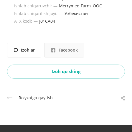
Ishlab chiqaruvchi:
—
Merrymed Farm, ООО
Ishlab chiqarilish joyi:
—
Узбекистан
ATX kodi:
—
J01CA04
Izohlar
Facebook
Izoh qo'shing
Roʻyxatga qaytish