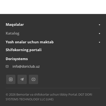
Maqolalar
Katalog
Yosh onalar uchun maktab
Shifokorning portali
Dorisystems
info@doriclub.uz
© 2026 Bemorlar va shifokorlar uchun tibbiy Portal. DGT DORI
SYSTEMS TECHNOLOGY LLC (UAE)