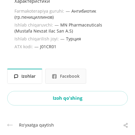
Характеристики
Farmakoterapiya guruhi:
—
Антибиотик
(гр.пенициллинов)
Ishlab chiqaruvchi:
—
MN Pharmaceuticals
(Mustafa Nevzat Ilac San A.S)
Ishlab chiqarilish joyi:
—
Турция
ATX kodi:
—
J01CR01
Izohlar
Facebook
Izoh qo'shing
Roʻyxatga qaytish