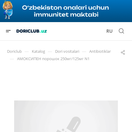
RU
—
—
—
Doriclub
Katalog
Dori vositalari
Antibiotiklar
—
АМОКСИПЕН порошок 250мг/125мг N1