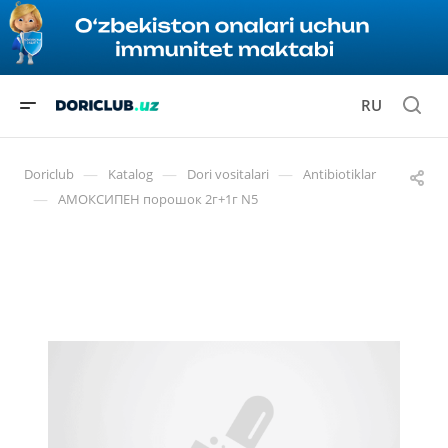
RU
—
—
—
Doriclub
Katalog
Dori vositalari
Antibiotiklar
—
АМОКСИПЕН порошок 2г+1г N5