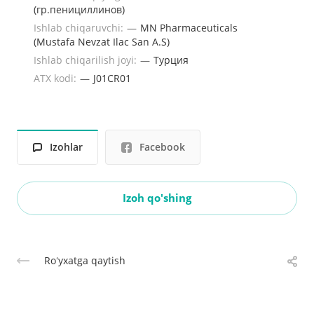
(гр.пенициллинов)
Ishlab chiqaruvchi:
—
MN Pharmaceuticals
(Mustafa Nevzat Ilac San A.S)
Ishlab chiqarilish joyi:
—
Турция
ATX kodi:
—
J01CR01
Izohlar
Facebook
Izoh qo'shing
Roʻyxatga qaytish