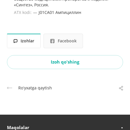
«Синтез», Россия.
ATX kodi:
—
J01CA01 Ампициллин
Izohlar
Facebook
Izoh qo'shing
Roʻyxatga qaytish
Maqolalar