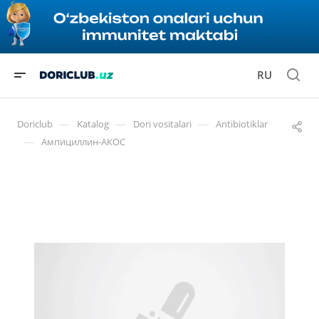
RU
—
—
—
Doriclub
Katalog
Dori vositalari
Antibiotiklar
—
Ампициллин-АКОС