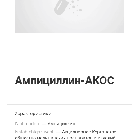
Ампициллин-АКОС
Характеристики
Faol modda:
—
Ампициллин
Ishlab chiqaruvchi:
—
Акционерное Курганское
общество медицинских препаратов и изделий