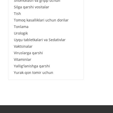
Shomollash va gripp uchun
Silga qarshi vositalar
Tish
Tomoq kasalliklari uchun dorilar
Tonlama
Urologik
Uyqu tabletkalari va Sedativlar
Vaktsinalar
Viruslarga qarshi
Vitaminlar
Yallig'lanishga qarshi
Yurak-qon tomir uchun