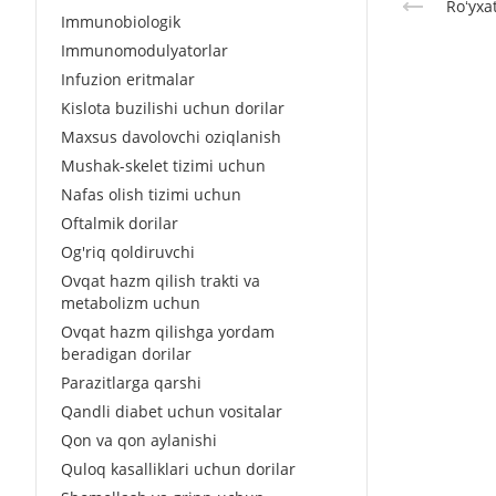
Roʻyxa
Immunobiologik
Immunomodulyatorlar
Infuzion eritmalar
Kislota buzilishi uchun dorilar
Maxsus davolovchi oziqlanish
Mushak-skelet tizimi uchun
Nafas olish tizimi uchun
Oftalmik dorilar
Og'riq qoldiruvchi
Ovqat hazm qilish trakti va
metabolizm uchun
Ovqat hazm qilishga yordam
beradigan dorilar
Parazitlarga qarshi
Qandli diabet uchun vositalar
Qon va qon aylanishi
Quloq kasalliklari uchun dorilar