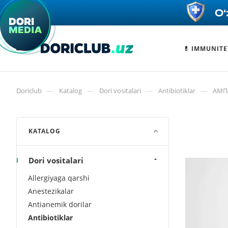
💊 IMMUNITE
—
—
—
—
Doriclub
Katalog
Dori vositalari
Antibiotiklar
АМПИ
KATALOG
Dori vositalari
Allergiyaga qarshi
Anestezikalar
Antianemik dorilar
Antibiotiklar