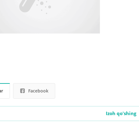
ar
Facebook
Izoh qo'shing