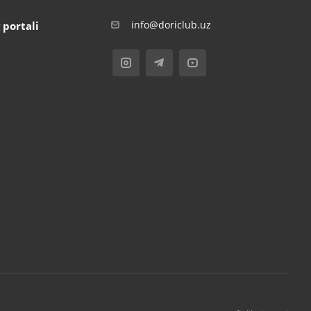
info@doriclub.uz
 portali