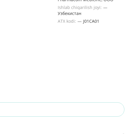
Ishlab chiqarilish joyi:
—
Узбекистан
ATX kodi:
—
J01CA01