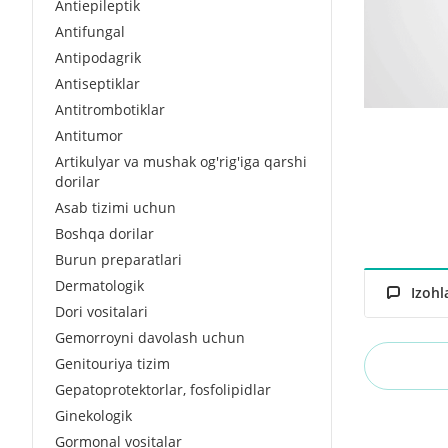
Antiepileptik
Antifungal
Antipodagrik
Antiseptiklar
Antitrombotiklar
Antitumor
Artikulyar va mushak og'rig'iga qarshi
dorilar
Asab tizimi uchun
Boshqa dorilar
Burun preparatlari
Dermatologik
Izohl
Dori vositalari
Gemorroyni davolash uchun
Genitouriya tizim
Gepatoprotektorlar, fosfolipidlar
Ginekologik
Gormonal vositalar