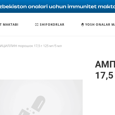
T MAKTABI
🧑‍⚕️ SHIFOKORLAR
🐣 YOSH ONALAR M
ЦИЛЛИН порошок 17,5 г 125 мг/5 мл
АМП
17,5