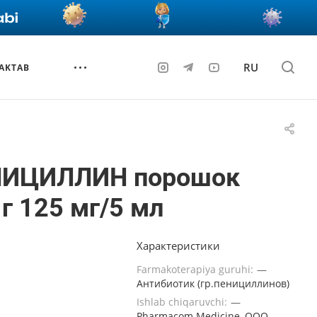
RU
AKTAB
ИЦИЛЛИН порошок
 г 125 мг/5 мл
Характеристики
Farmakoterapiya guruhi:
—
Антибиотик (гр.пенициллинов)
Ishlab chiqaruvchi:
—
Pharmacom Medicine, ООО