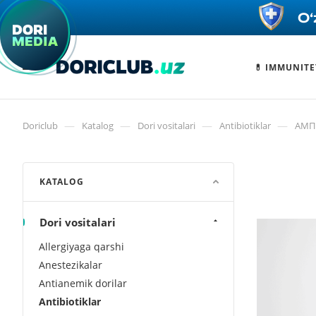
💊 IMMUNITE
—
—
—
—
Doriclub
Katalog
Dori vositalari
Antibiotiklar
АМП
KATALOG
Dori vositalari
Allergiyaga qarshi
Anestezikalar
Antianemik dorilar
Antibiotiklar