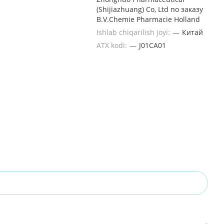
(Shijiazhuang) Co, Ltd по заказу
B.V.Chemie Pharmacie Holland
Ishlab chiqarilish joyi:
—
Китай
ATX kodi:
—
J01CA01