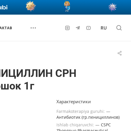
RU
AKTAB
ИЦИЛЛИН СРН
шок 1г
Характеристики
Farmakoterapiya guruhi:
—
Антибиотик (гр.пенициллинов)
Ishlab chiqaruvchi:
—
CSPC
Zhongnuo Pharmaceutical