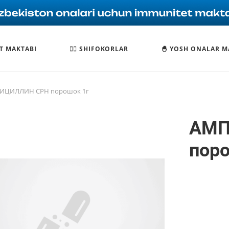
T MAKTABI
🧑‍⚕️ SHIFOKORLAR
🐣 YOSH ONALAR M
ИЦИЛЛИН СРН порошок 1г
АМП
поро