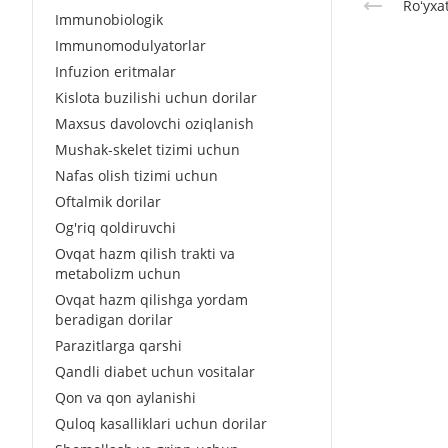
Roʻyxa
Immunobiologik
Immunomodulyatorlar
Infuzion eritmalar
Kislota buzilishi uchun dorilar
Maxsus davolovchi oziqlanish
Mushak-skelet tizimi uchun
Nafas olish tizimi uchun
Oftalmik dorilar
Og'riq qoldiruvchi
Ovqat hazm qilish trakti va
metabolizm uchun
Ovqat hazm qilishga yordam
beradigan dorilar
Parazitlarga qarshi
Qandli diabet uchun vositalar
Qon va qon aylanishi
Quloq kasalliklari uchun dorilar