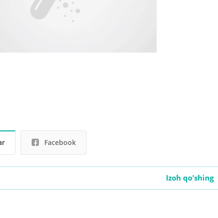
ar
Facebook
Izoh qo'shing