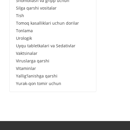
Shomollash va gripp uchun
Silga qarshi vositalar
Tish
Tomoq kasalliklari uchun dorilar
Tonlama
Urologik
Uyqu tabletkalari va Sedativlar
Vaktsinalar
Viruslarga qarshi
Vitaminlar
Yallig'lanishga qarshi
Yurak-qon tomir uchun