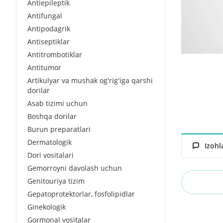
Antiepileptik
Antifungal
Antipodagrik
Antiseptiklar
Antitrombotiklar
Antitumor
Artikulyar va mushak og'rig'iga qarshi
dorilar
Asab tizimi uchun
Boshqa dorilar
Burun preparatlari
Dermatologik
Izohl
Dori vositalari
Gemorroyni davolash uchun
Genitouriya tizim
Gepatoprotektorlar, fosfolipidlar
Ginekologik
Gormonal vositalar