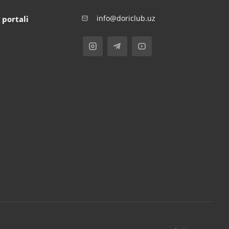
info@doriclub.uz
 portali