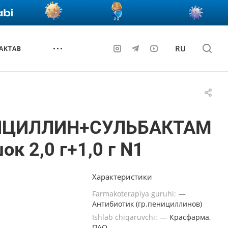
RU
AKTAB
ЦИЛЛИН+СУЛЬБАКТАМ
ок 2,0 г+1,0 г N1
Характеристики
Farmakoterapiya guruhi:
—
Антибиотик (гр.пенициллинов)
Ishlab chiqaruvchi:
—
Красфарма,
ПАО