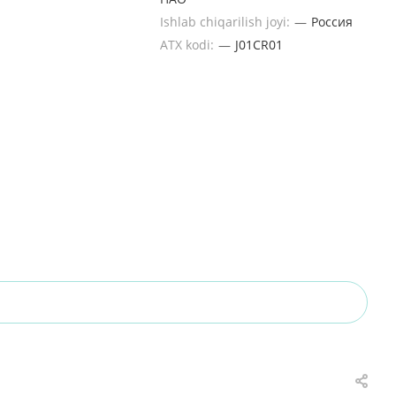
Ishlab chiqarilish joyi:
—
Россия
ATX kodi:
—
J01CR01