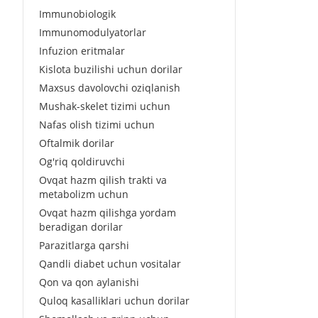
Immunobiologik
Immunomodulyatorlar
Infuzion eritmalar
Kislota buzilishi uchun dorilar
Maxsus davolovchi oziqlanish
Mushak-skelet tizimi uchun
Nafas olish tizimi uchun
Oftalmik dorilar
Og'riq qoldiruvchi
Ovqat hazm qilish trakti va
metabolizm uchun
Ovqat hazm qilishga yordam
beradigan dorilar
Parazitlarga qarshi
Qandli diabet uchun vositalar
Qon va qon aylanishi
Quloq kasalliklari uchun dorilar