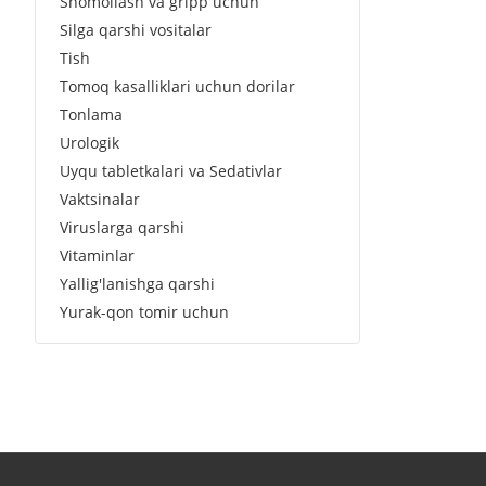
Shomollash va gripp uchun
Silga qarshi vositalar
Tish
Tomoq kasalliklari uchun dorilar
Tonlama
Urologik
Uyqu tabletkalari va Sedativlar
Vaktsinalar
Viruslarga qarshi
Vitaminlar
Yallig'lanishga qarshi
Yurak-qon tomir uchun