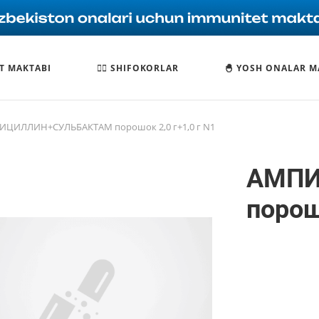
T MAKTABI
🧑‍⚕️ SHIFOKORLAR
🐣 YOSH ONALAR M
ИЦИЛЛИН+СУЛЬБАКТАМ порошок 2,0 г+1,0 г N1
АМПИ
порош