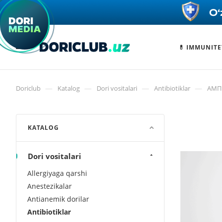
💊 IMMUNITE
—
—
—
—
Doriclub
Katalog
Dori vositalari
Antibiotiklar
АМП
KATALOG
Dori vositalari
Allergiyaga qarshi
Anestezikalar
Antianemik dorilar
Antibiotiklar