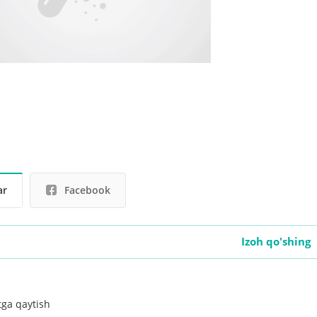
ar
Facebook
Izoh qo'shing
tga qaytish