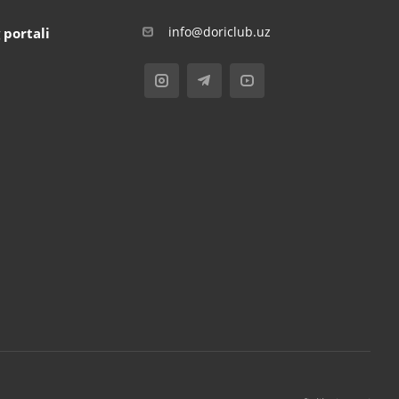
info@doriclub.uz
 portali