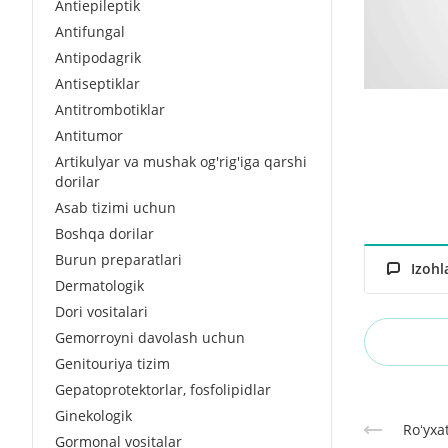
Antiepileptik
Antifungal
Antipodagrik
Antiseptiklar
Antitrombotiklar
Antitumor
Artikulyar va mushak og'rig'iga qarshi
dorilar
Asab tizimi uchun
Boshqa dorilar
Burun preparatlari
Izohl
Dermatologik
Dori vositalari
Gemorroyni davolash uchun
Genitouriya tizim
Gepatoprotektorlar, fosfolipidlar
Ginekologik
Roʻyxa
Gormonal vositalar