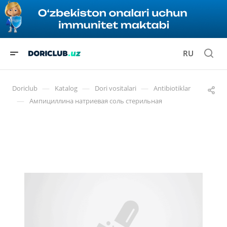
RU
—
—
—
Doriclub
Katalog
Dori vositalari
Antibiotiklar
—
Ампициллина натриевая соль стерильная