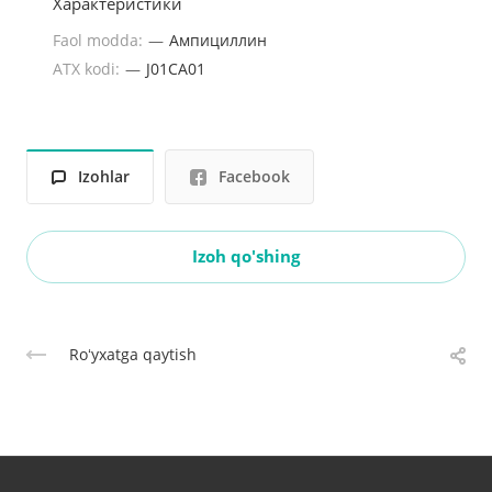
Характеристики
Faol modda:
—
Ампициллин
ATX kodi:
—
J01CA01
Izohlar
Facebook
Izoh qo'shing
Roʻyxatga qaytish