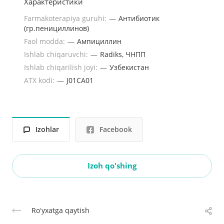
Характеристики
Farmakoterapiya guruhi:
—
Антибиотик
(гр.пенициллинов)
Faol modda:
—
Ампициллин
Ishlab chiqaruvchi:
—
Radiks, ЧНПП
Ishlab chiqarilish joyi:
—
Узбекистан
ATX kodi:
—
J01CA01
Izohlar
Facebook
Izoh qo'shing
Roʻyxatga qaytish