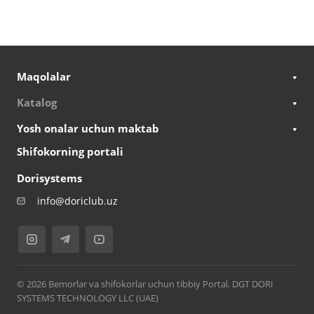
Maqolalar
Katalog
Yosh onalar uchun maktab
Shifokorning portali
Dorisystems
info@doriclub.uz
© 2026 Bemorlar va shifokorlar uchun tibbiy Portal. DGT DORI
SYSTEMS TECHNOLOGY LLC (UAE)