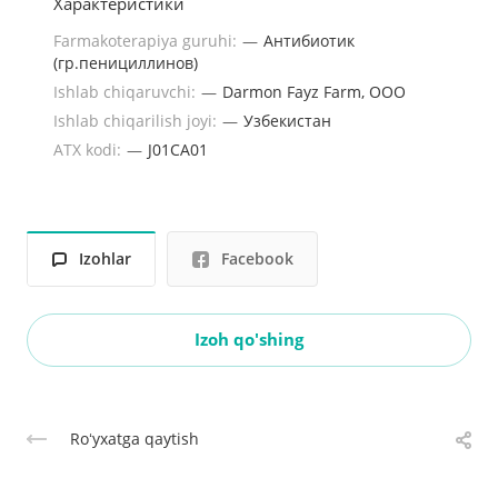
Характеристики
Farmakoterapiya guruhi:
—
Антибиотик
(гр.пенициллинов)
Ishlab chiqaruvchi:
—
Darmon Fayz Farm, OOO
Ishlab chiqarilish joyi:
—
Узбекистан
ATX kodi:
—
J01CA01
Izohlar
Facebook
Izoh qo'shing
Roʻyxatga qaytish