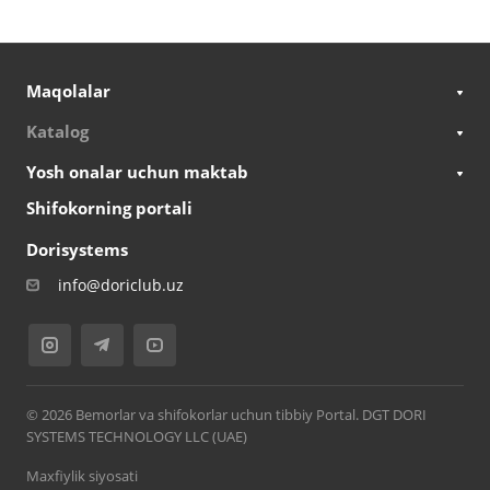
Maqolalar
Katalog
Yosh onalar uchun maktab
Shifokorning portali
Dorisystems
info@doriclub.uz
© 2026 Bemorlar va shifokorlar uchun tibbiy Portal. DGT DORI
SYSTEMS TECHNOLOGY LLC (UAE)
Maxfiylik siyosati