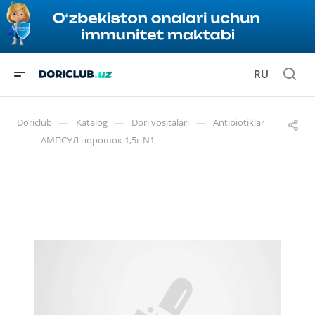
RU
—
—
—
Doriclub
Katalog
Dori vositalari
Antibiotiklar
—
АМПСУЛ порошок 1,5г N1