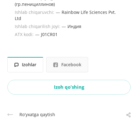
(гр.пенициллинов)
Ishlab chiqaruvchi:
—
Rainbow Life Sciences Pvt.
Ltd
Ishlab chiqarilish joyi:
—
Индия
ATX kodi:
—
J01CR01
Izohlar
Facebook
Izoh qo'shing
Roʻyxatga qaytish