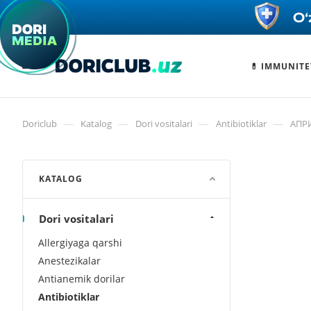
💊 IMMUNITE
—
—
—
—
Doriclub
Katalog
Dori vositalari
Antibiotiklar
АПРИ
KATALOG
Dori vositalari
Allergiyaga qarshi
Anestezikalar
Antianemik dorilar
Antibiotiklar