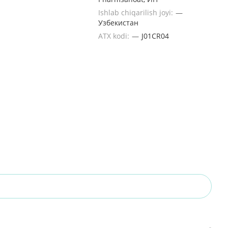
Ishlab chiqarilish joyi:
—
Узбекистан
ATX kodi:
—
J01CR04