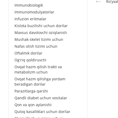
Roʻyxa
Immunobiologik
Immunomodulyatorlar
Infuzion eritmalar
Kislota buzilishi uchun dorilar
Maxsus davolovchi oziqlanish
Mushak-skelet tizimi uchun
Nafas olish tizimi uchun
Oftalmik dorilar
Og'riq qoldiruvchi
Ovqat hazm qilish trakti va
metabolizm uchun
Ovqat hazm qilishga yordam
beradigan dorilar
Parazitlarga qarshi
Qandli diabet uchun vositalar
Qon va qon aylanishi
Quloq kasalliklari uchun dorilar