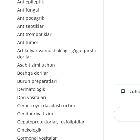
Antiepileptik
Antifungal
Antipodagrik
Antiseptiklar
Antitrombotiklar
Antitumor
Artikulyar va mushak og'rig'iga qarshi
dorilar
Asab tizimi uchun
Boshqa dorilar
Burun preparatlari
Dermatologik
Izohl
Dori vositalari
Gemorroyni davolash uchun
Genitouriya tizim
Gepatoprotektorlar, fosfolipidlar
Ginekologik
Gormonal vositalar