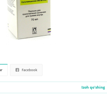
ar
Facebook
Izoh qo'shing