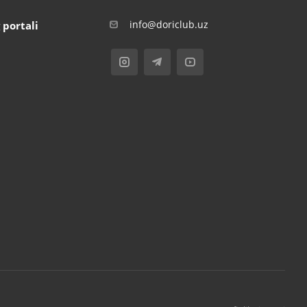
info@doriclub.uz
 portali