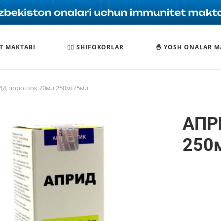
T MAKTABI
🧑‍⚕️ SHIFOKORLAR
🐣 YOSH ONALAR M
Д порошок 70мл 250мг/5мл
АПР
250