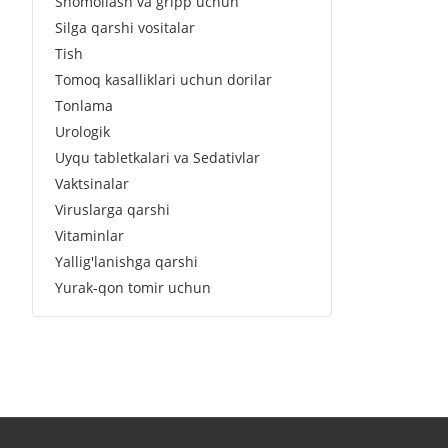
Shomollash va gripp uchun
Silga qarshi vositalar
Tish
Tomoq kasalliklari uchun dorilar
Tonlama
Urologik
Uyqu tabletkalari va Sedativlar
Vaktsinalar
Viruslarga qarshi
Vitaminlar
Yallig'lanishga qarshi
Yurak-qon tomir uchun