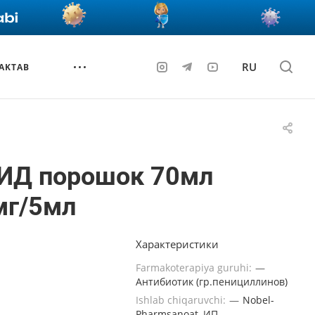
RU
AKTAB
ИД порошок 70мл
мг/5мл
Характеристики
Farmakoterapiya guruhi:
—
Антибиотик (гр.пенициллинов)
Ishlab chiqaruvchi:
—
Nobel-
Pharmsanoat, ИП