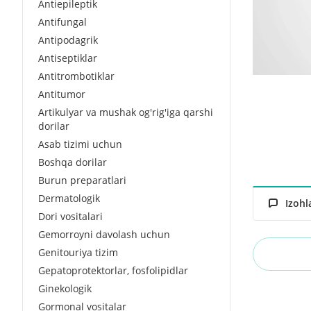
Antiepileptik
Antifungal
Antipodagrik
Antiseptiklar
Antitrombotiklar
Antitumor
Artikulyar va mushak og'rig'iga qarshi
dorilar
Asab tizimi uchun
Boshqa dorilar
Burun preparatlari
Dermatologik
Izohl
Dori vositalari
Gemorroyni davolash uchun
Genitouriya tizim
Gepatoprotektorlar, fosfolipidlar
Ginekologik
Gormonal vositalar