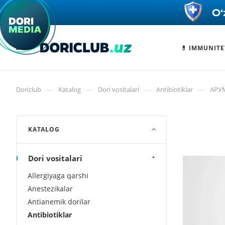
💊 IMMUNITE
—
—
—
—
Doriclub
Katalog
Dori vositalari
Antibiotiklar
АРУМ
KATALOG
Dori vositalari
Allergiyaga qarshi
Anestezikalar
Antianemik dorilar
Antibiotiklar