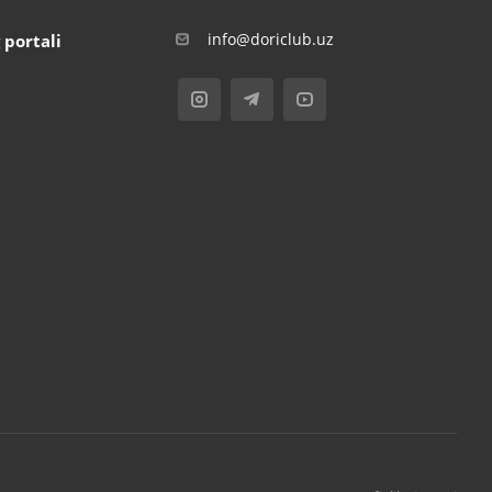
info@doriclub.uz
 portali