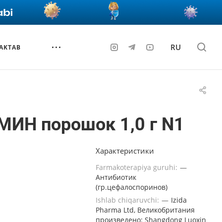
RU
AKTAB
МИН порошок 1,0 г N1
Характеристики
Farmakoterapiya guruhi:
—
Антибиотик
(гр.цефалоспоринов)
Ishlab chiqaruvchi:
—
Izida
Pharma Ltd, Великобритания
произведено: Shangdong Luoxin