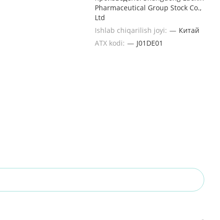
Pharmaceutical Group Stock Co.,
Ltd
Ishlab chiqarilish joyi:
—
Китай
ATX kodi:
—
J01DE01