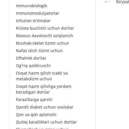
Roʻyxa
Immunobiologik
Immunomodulyatorlar
Infuzion eritmalar
Kislota buzilishi uchun dorilar
Maxsus davolovchi oziqlanish
Mushak-skelet tizimi uchun
Nafas olish tizimi uchun
Oftalmik dorilar
Og'riq qoldiruvchi
Ovqat hazm qilish trakti va
metabolizm uchun
Ovqat hazm qilishga yordam
beradigan dorilar
Parazitlarga qarshi
Qandli diabet uchun vositalar
Qon va qon aylanishi
Quloq kasalliklari uchun dorilar