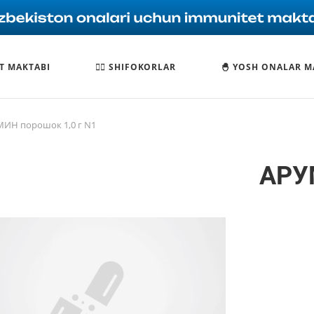
T MAKTABI
🧑‍⚕️ SHIFOKORLAR
🐣 YOSH ONALAR M
ИН порошок 1,0 г N1
АРУ