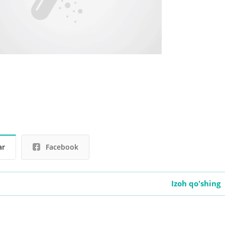
ar
Facebook
Izoh qo'shing