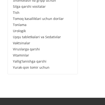
Shomollash va gripp uchun
Silga qarshi vositalar
Tish
Tomoq kasalliklari uchun dorilar
Tonlama
Urologik
Uyqu tabletkalari va Sedativlar
Vaktsinalar
Viruslarga qarshi
Vitaminlar
Yallig'lanishga qarshi
Yurak-qon tomir uchun