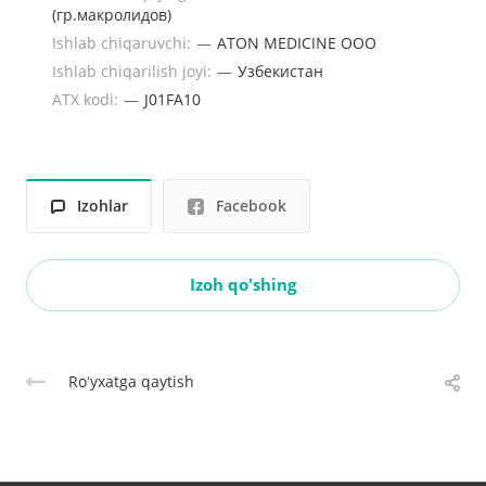
(гр.макролидов)
Ishlab chiqaruvchi:
—
ATON MEDICINE ООО
Ishlab chiqarilish joyi:
—
Узбекистан
ATX kodi:
—
J01FA10
Izohlar
Facebook
Izoh qo'shing
Roʻyxatga qaytish