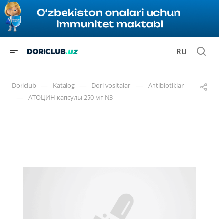
RU
—
—
—
Doriclub
Katalog
Dori vositalari
Antibiotiklar
—
АТОЦИН капсулы 250 мг N3