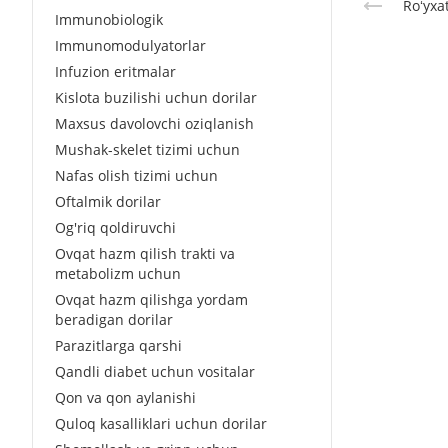
Roʻyxa
Immunobiologik
Immunomodulyatorlar
Infuzion eritmalar
Kislota buzilishi uchun dorilar
Maxsus davolovchi oziqlanish
Mushak-skelet tizimi uchun
Nafas olish tizimi uchun
Oftalmik dorilar
Og'riq qoldiruvchi
Ovqat hazm qilish trakti va
metabolizm uchun
Ovqat hazm qilishga yordam
beradigan dorilar
Parazitlarga qarshi
Qandli diabet uchun vositalar
Qon va qon aylanishi
Quloq kasalliklari uchun dorilar