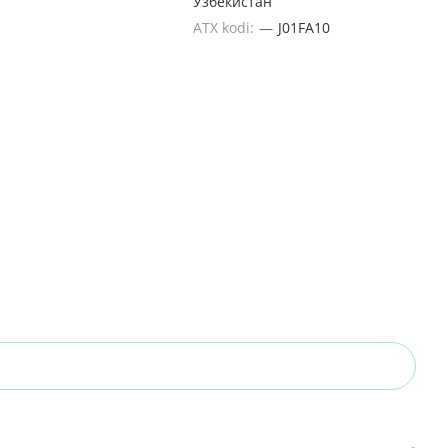
Узбекистан
ATX kodi:
—
J01FA10