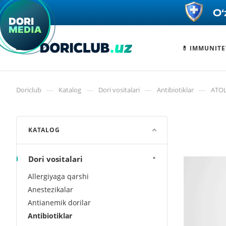
💊 IMMUNITE
—
—
—
—
Doriclub
Katalog
Dori vositalari
Antibiotiklar
АТОЦ
KATALOG
Dori vositalari
Allergiyaga qarshi
Anestezikalar
Antianemik dorilar
Antibiotiklar