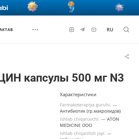
RU
AKTAB
ЦИН капсулы 500 мг N3
Характеристики
Farmakoterapiya guruhi:
—
Антибиотик (гр.макролидов)
Ishlab chiqaruvchi:
—
ATON
MEDICINE ООО
Ishlab chiqarilish joyi:
—