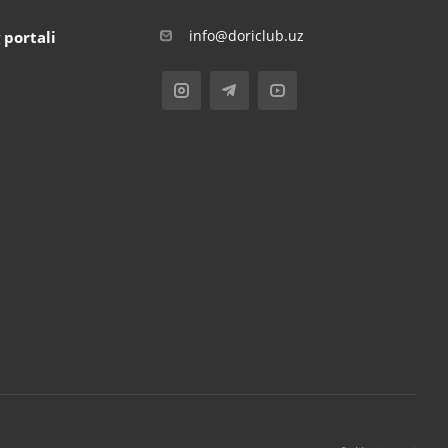
info@doriclub.uz
 portali