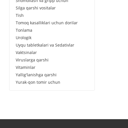
Shomollash va gripp uchun
Silga qarshi vositalar
Tish
Tomoq kasalliklari uchun dorilar
Tonlama
Urologik
Uyqu tabletkalari va Sedativlar
Vaktsinalar
Viruslarga qarshi
Vitaminlar
Yallig'lanishga qarshi
Yurak-qon tomir uchun