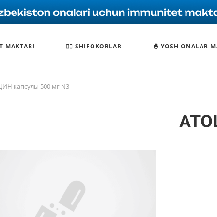
T MAKTABI
🧑‍⚕️ SHIFOKORLAR
🐣 YOSH ONALAR M
ИН капсулы 500 мг N3
АТО