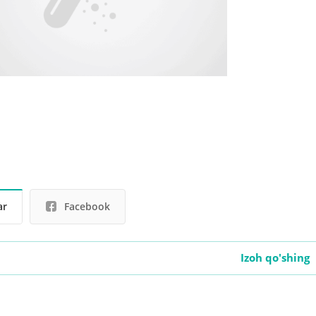
ar
Facebook
Izoh qo'shing