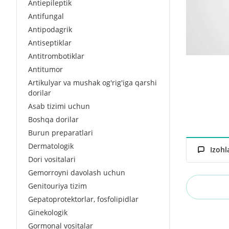
Antiepileptik
Antifungal
Antipodagrik
Antiseptiklar
Antitrombotiklar
Antitumor
Artikulyar va mushak og'rig'iga qarshi
dorilar
Asab tizimi uchun
Boshqa dorilar
Burun preparatlari
Dermatologik
Izohl
Dori vositalari
Gemorroyni davolash uchun
Genitouriya tizim
Gepatoprotektorlar, fosfolipidlar
Ginekologik
Gormonal vositalar