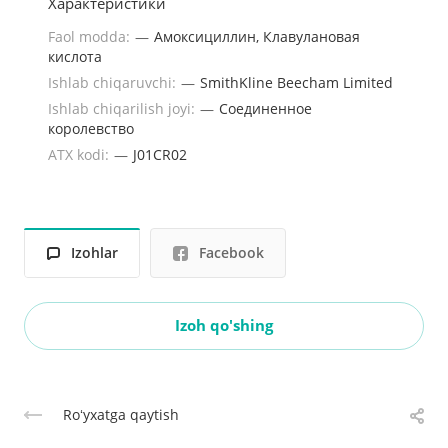
Характеристики
Faol modda:
—
Амоксициллин, Клавулановая
кислота
Ishlab chiqaruvchi:
—
SmithKline Beecham Limited
Ishlab chiqarilish joyi:
—
Соединенное
королевство
ATX kodi:
—
J01CR02
Izohlar
Facebook
Izoh qo'shing
Roʻyxatga qaytish