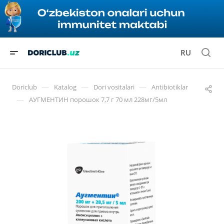
RU
—
—
—
Doriclub
Katalog
Dori vositalari
Antibiotiklar
—
АУГМЕНТИН порошок 7,7 г 70 мл 228мг/5мл