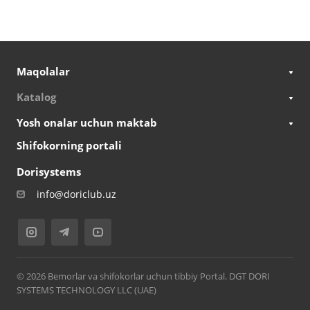
Maqolalar
Katalog
Yosh onalar uchun maktab
Shifokorning portali
Dorisystems
info@doriclub.uz
© 2026 Bemorlar va shifokorlar uchun tibbiy Portal. DGT DORI
SYSTEMS TECHNOLOGY LLC (UAE)