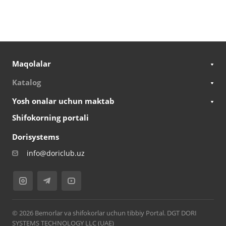
Maqolalar
Katalog
Yosh onalar uchun maktab
Shifokorning portali
Dorisystems
info@doriclub.uz
© 2026 Bemorlar va shifokorlar uchun tibbiy Portal. DGT DORI
SYSTEMS TECHNOLOGY LLC (UAE)