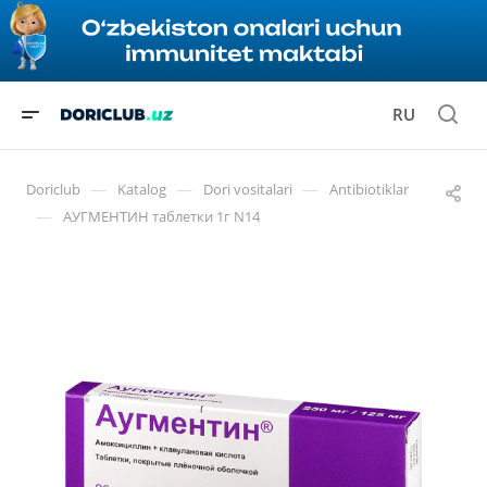
RU
—
—
—
Doriclub
Katalog
Dori vositalari
Antibiotiklar
—
АУГМЕНТИН таблетки 1г N14