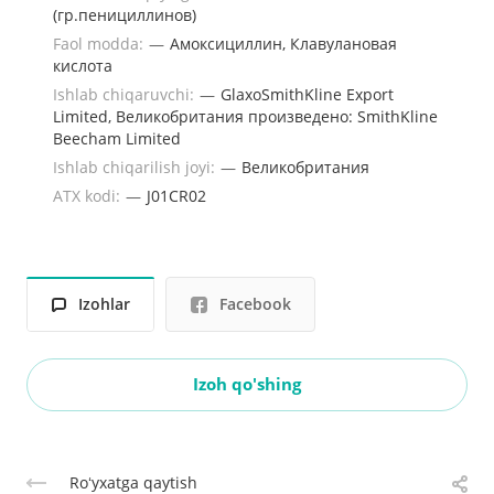
(гр.пенициллинов)
Faol modda:
—
Амоксициллин, Клавулановая
кислота
Ishlab chiqaruvchi:
—
GlaxoSmithKline Export
Limited, Великобритания произведено: SmithKline
Beecham Limited
Ishlab chiqarilish joyi:
—
Великобритания
ATX kodi:
—
J01CR02
Izohlar
Facebook
Izoh qo'shing
Roʻyxatga qaytish