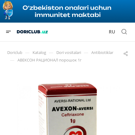
RU
—
—
—
Doriclub
Katalog
Dori vositalari
Antibiotiklar
—
АВЕКСОН РАЦИОНАЛ порошок 1г