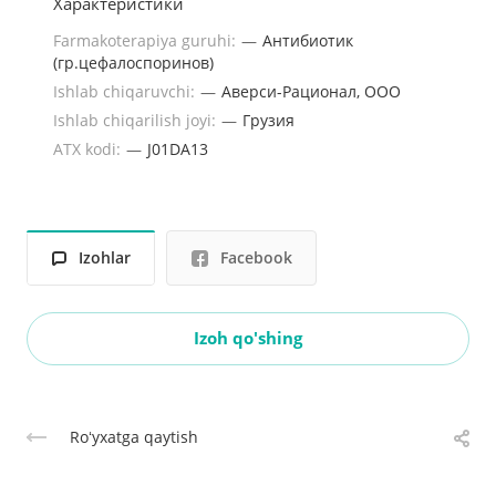
Характеристики
Farmakoterapiya guruhi:
—
Антибиотик
(гр.цефалоспоринов)
Ishlab chiqaruvchi:
—
Аверси-Рационал, ООО
Ishlab chiqarilish joyi:
—
Грузия
ATX kodi:
—
J01DA13
Izohlar
Facebook
Izoh qo'shing
Roʻyxatga qaytish