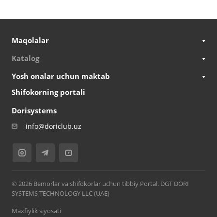
Maqolalar
Katalog
Yosh onalar uchun maktab
Shifokorning portali
Dorisystems
info@doriclub.uz
© 2026 Bemorlar va shifokorlar uchun tibbiy Portal. DGT DORI
SYSTEMS TECHNOLOGY LLC (UAE)
Maxfiylik siyosati