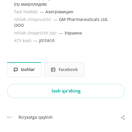
(гр.макролидов)
Faol modda:
—
Азитромицин
Ishlab chiqaruvchi:
—
GM Pharmaceuticals Ltd,
OOO
Ishlab chiqarilish joyi:
—
Украина
ATX kodi:
—
J01FA10
Izohlar
Facebook
Izoh qo'shing
Roʻyxatga qaytish