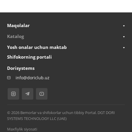
Maqolalar
Katalog
Yosh onalar uchun maktab
Shifokorning portali
Dorisystems
info@doriclub.uz
© 2026 Bemorlar va shifokorlar uchun tibbiy Portal. DGT DORI
SYSTEMS TECHNOLOGY LLC (UAE)
Maxfiylik siyosati