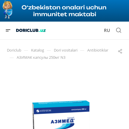
RU
—
—
—
Doriclub
Katalog
Dori vositalari
Antibiotiklar
—
АЗИМАК капсулы 250мг N3