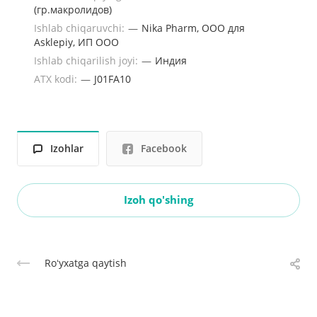
(гр.макролидов)
Ishlab chiqaruvchi:
—
Nika Pharm, ООО для
Asklepiy, ИП ООО
Ishlab chiqarilish joyi:
—
Индия
ATX kodi:
—
J01FA10
Izohlar
Facebook
Izoh qo'shing
Roʻyxatga qaytish