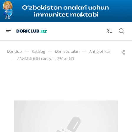
RU
—
—
—
Doriclub
Katalog
Dori vositalari
Antibiotiklar
—
АЗИМИЦИН капсулы 250мг N3