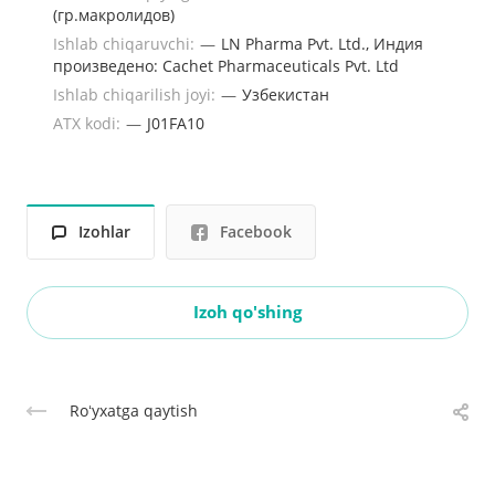
(гр.макролидов)
Ishlab chiqaruvchi:
—
LN Pharma Pvt. Ltd., Индия
произведено: Cachet Pharmaceuticals Pvt. Ltd
Ishlab chiqarilish joyi:
—
Узбекистан
ATX kodi:
—
J01FA10
Izohlar
Facebook
Izoh qo'shing
Roʻyxatga qaytish