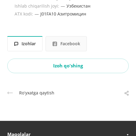
Ishlab chiqarilish joyi:
—
Узбекистан
ATX kodi:
—
J01FA10 Азитромицин
Izohlar
Facebook
Izoh qo'shing
Roʻyxatga qaytish
Maqolalar