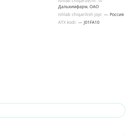
Ishlab chiqaruvchi:
—
Дальхимфарм, ОАО
Ishlab chiqarilish joyi:
—
Россия
ATX kodi:
—
J01FA10