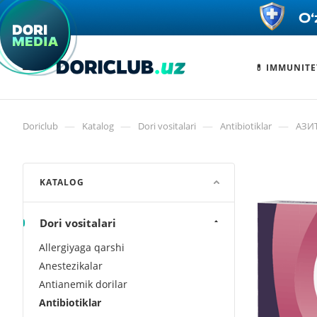
💊 IMMUNITE
—
—
—
—
Doriclub
Katalog
Dori vositalari
Antibiotiklar
АЗИ
KATALOG
Dori vositalari
Allergiyaga qarshi
Anestezikalar
Antianemik dorilar
Antibiotiklar