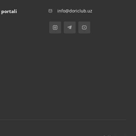
info@doriclub.uz
 portali