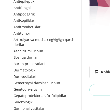
Antiepileptik
Antifungal
Antipodagrik
Antiseptiklar
Antitrombotiklar
Antitumor
Artikulyar va mushak og'rig'iga qarshi
dorilar
Asab tizimi uchun
Boshqa dorilar
Burun preparatlari
Dermatologik
Izohl
Dori vositalari
Gemorroyni davolash uchun
Genitouriya tizim
Gepatoprotektorlar, fosfolipidlar
Ginekologik
Gormonal vositalar