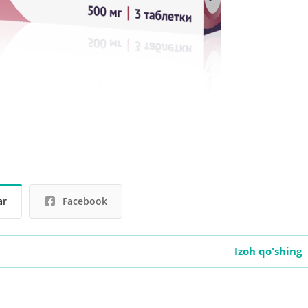
ar
Facebook
Izoh qo'shing