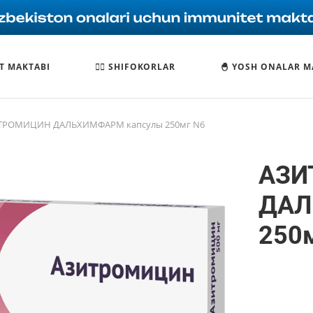
T MAKTABI
🧑‍⚕️ SHIFOKORLAR
🐣 YOSH ONALAR M
ТРОМИЦИН ДАЛЬХИМФАРМ капсулы 250мг N6
АЗИ
ДАЛ
250