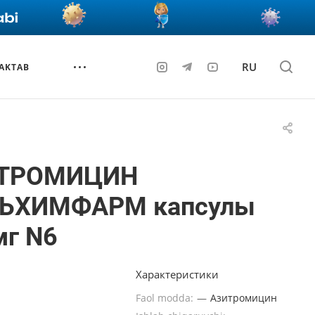
RU
AKTAB
ТРОМИЦИН
ЬХИМФАРМ капсулы
мг N6
Характеристики
Faol modda:
—
Азитромицин