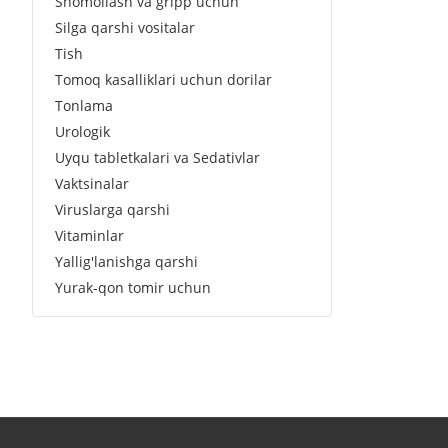
Shomollash va gripp uchun
Silga qarshi vositalar
Tish
Tomoq kasalliklari uchun dorilar
Tonlama
Urologik
Uyqu tabletkalari va Sedativlar
Vaktsinalar
Viruslarga qarshi
Vitaminlar
Yallig'lanishga qarshi
Yurak-qon tomir uchun