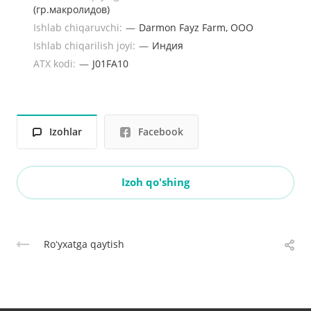
(гр.макролидов)
Ishlab chiqaruvchi:
—
Darmon Fayz Farm, OOO
Ishlab chiqarilish joyi:
—
Индия
ATX kodi:
—
J01FA10
Izohlar
Facebook
Izoh qo'shing
Roʻyxatga qaytish