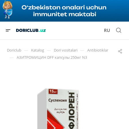
RU
—
—
—
Doriclub
Katalog
Dori vositalari
Antibiotiklar
—
АЗИТРОМИЦИН DFF капсулы 250мг N3