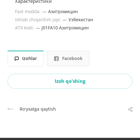
Характеристики
Faol modda:
—
Азитромицин
Ishlab chiqarilish joyi:
—
Узбекистан
ATX kodi:
—
J01FA10 Азитромицин
Izohlar
Facebook
Izoh qo'shing
Roʻyxatga qaytish