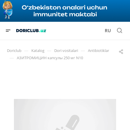
RU
—
—
—
Doriclub
Katalog
Dori vositalari
Antibiotiklar
—
АЗИТРОМИЦИН капсулы 250 мг N10