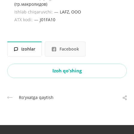
(гр.макролидов)
Ishlab chiqaruvchi:
—
LAFZ, ООО
ATX kodi:
—
J01FA10
Izohlar
Facebook
Izoh qo'shing
Roʻyxatga qaytish