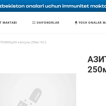
T MAKTABI
🧑‍⚕️ SHIFOKORLAR
🐣 YOSH ONALAR M
ТРОМИЦИН капсулы 250мг N12
АЗИ
250