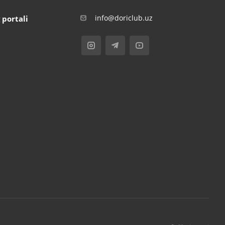
info@doriclub.uz
 portali