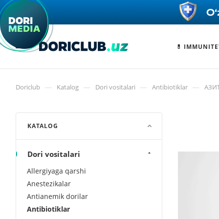
💊 IMMUNITE
—
—
—
—
Doriclub
Katalog
Dori vositalari
Antibiotiklar
АЗИ
KATALOG
Dori vositalari
Allergiyaga qarshi
Anestezikalar
Antianemik dorilar
Antibiotiklar