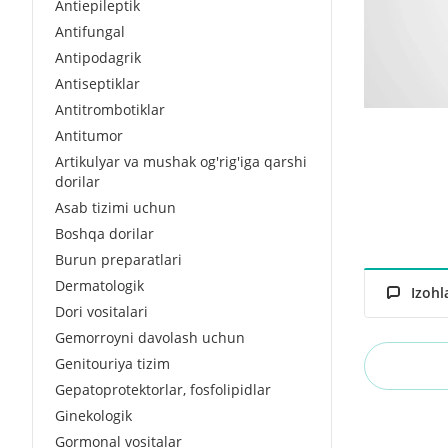
Antiepileptik
Antifungal
Antipodagrik
Antiseptiklar
Antitrombotiklar
Antitumor
Artikulyar va mushak og'rig'iga qarshi
dorilar
Asab tizimi uchun
Boshqa dorilar
Burun preparatlari
Dermatologik
Izohl
Dori vositalari
Gemorroyni davolash uchun
Genitouriya tizim
Gepatoprotektorlar, fosfolipidlar
Ginekologik
Gormonal vositalar