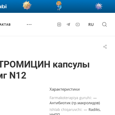
RU
AKTAB
ТРОМИЦИН капсулы
мг N12
Характеристики
Farmakoterapiya guruhi:
—
Антибиотик (гр.макролидов)
Ishlab chiqaruvchi:
—
Radiks,
ЧНПП