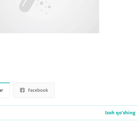
ar
Facebook
Izoh qo'shing