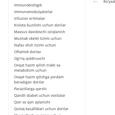
Roʻyxa
Immunobiologik
Immunomodulyatorlar
Infuzion eritmalar
Kislota buzilishi uchun dorilar
Maxsus davolovchi oziqlanish
Mushak-skelet tizimi uchun
Nafas olish tizimi uchun
Oftalmik dorilar
Og'riq qoldiruvchi
Ovqat hazm qilish trakti va
metabolizm uchun
Ovqat hazm qilishga yordam
beradigan dorilar
Parazitlarga qarshi
Qandli diabet uchun vositalar
Qon va qon aylanishi
Quloq kasalliklari uchun dorilar