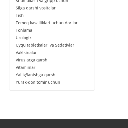
Shomollash va gripp uchun
Silga qarshi vositalar
Tish
Tomoq kasalliklari uchun dorilar
Tonlama
Urologik
Uyqu tabletkalari va Sedativlar
Vaktsinalar
Viruslarga qarshi
Vitaminlar
Yallig'lanishga qarshi
Yurak-qon tomir uchun