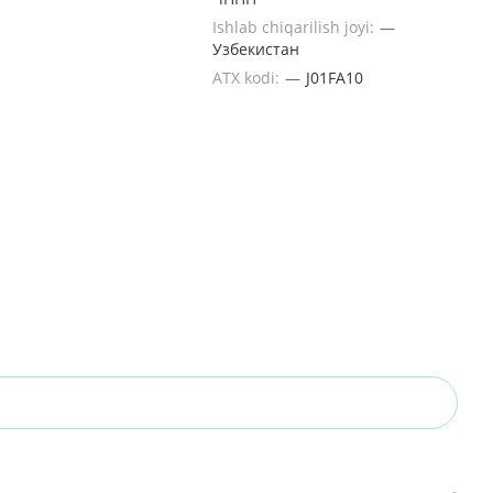
Ishlab chiqarilish joyi:
—
Узбекистан
ATX kodi:
—
J01FA10